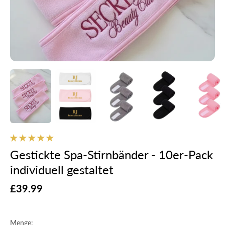
Gestickte Spa-Stirnbänder - 10er-Pack
individuell gestaltet
Sale price
£39.99
Menge: