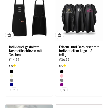
Individuell gestaltete
Friseur- und Barbierset mit
Kosmetikschürzen mit
individuellem Logo – 3-
Taschen
teilig
Sale price
Sale price
£14.99
£36.99
5.0
5.0
Schwarz
Schwarz
Beige
Rosa
Grau
Grau
Marine
Lila
+4
+3