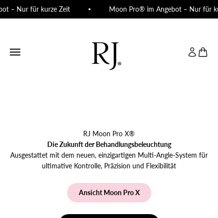
Zum Inhalt springen
t – Nur für kurze Zeit
Moon Pro® im Angebot – Nur für ku
RJ Beauty Rooms
Navigationsmenü öffnen
Seite Kont
Warenk
RJ Moon Pro X®
Die Zukunft der Behandlungsbeleuchtung
Ausgestattet mit dem neuen, einzigartigen Multi-Angle-System für
ultimative Kontrolle, Präzision und Flexibilität
Ansicht Moon Pro X