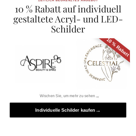
ZEITLICH BEGRENZTES ANGEBOT
10 % Rabatt auf individuell
gestaltete Acryl- und LED-
Schilder
10 % Rabatt
→
Wischen Sie, um mehr zu sehen
Wir stellen vor: Nude & Gold
→
Individuelle Schilder kaufen
Eine sanftere Variante professioneller Beauty-Beleuchtung.
Entdecken Sie den Moon Pro X in unserer neuen Ausführung
„Nude & Gold“ – eine Kombination aus fortschrittlicher