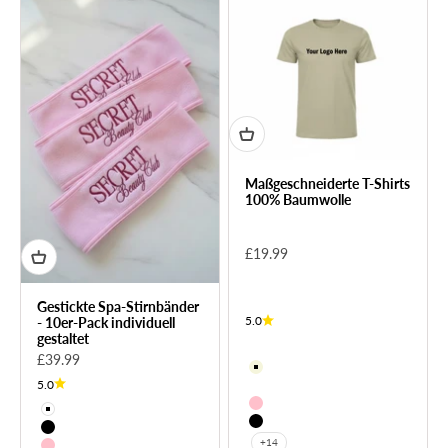
Maßgeschneiderte T-Shirts
100% Baumwolle
Sale price
£19.99
Gestickte Spa-Stirnbänder
5.0
- 10er-Pack individuell
gestaltet
Sale price
£39.99
Beige
5.0
Burgundisch
Rosa
Weiß
Schwarz
Schwarz
+14