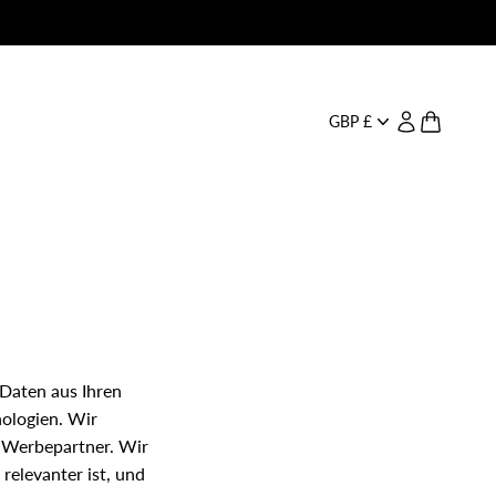
GBP £
Seite Konto 
Warenkor
Daten aus Ihren
nologien. Wir
h Werbepartner. Wir
relevanter ist, und